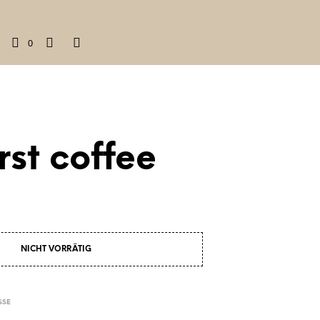
0
irst coffee
NICHT VORRÄTIG
SSE