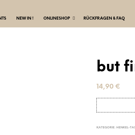
NTS
NEW IN !
ONLINESHOP
RÜCKFRAGEN & FAQ
but f
14,90
€
KATEGORIE:
HENKEL-TA