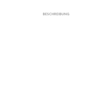
BESCHREIBUNG
Material und Verarbeitung
Preis und Ausführungen