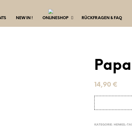
NTS
NEW IN !
ONLINESHOP
RÜCKFRAGEN & FAQ
Papa
14,90
€
KATEGORIE:
HENKEL-TA