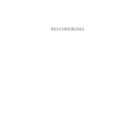
BESCHREIBUNG
Material und Verarbeitung
Preis und Ausführ