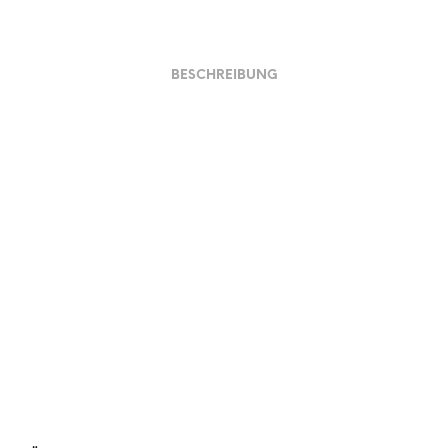
BESCHREIBUNG
Material und Verarbeitung
Preis und Ausführungen