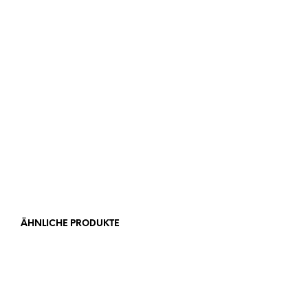
Material und Verarbeitung
Preis und Ausführungen
ÄHNLICHE PRODUKTE
Ab
3,90
€
Ab
4,00
€