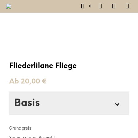
0
Fliederlilane Fliege
Ab
20,00
€
Basis
Welche Ausführung möchtest du?
*
Grundpreis
Summe deiner Auswahl