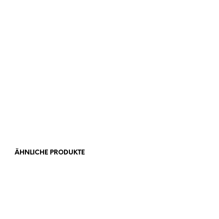
Preis und Ausführungen
ÄHNLICHE PRODUKTE
Ab
20,00
€
Ab
20,00
€