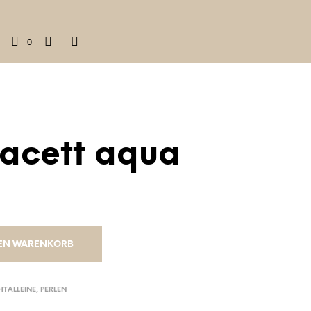
0
facett aqua
DEN WARENKORB
HTALLEINE
,
PERLEN