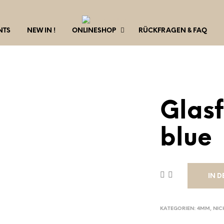
NTS
NEW IN !
ONLINESHOP
RÜCKFRAGEN & FAQ
Glas
blue
IN 
KATEGORIEN:
4MM
,
NIC