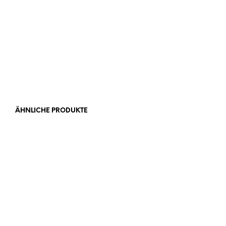
Preis und Ausführungen
ÄHNLICHE PRODUKTE
12,90
€
12,90
€