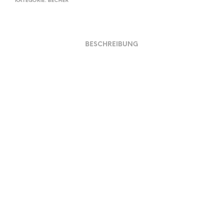
KATEGORIE:
BECHER
BESCHREIBUNG
Material und Verarbeitung