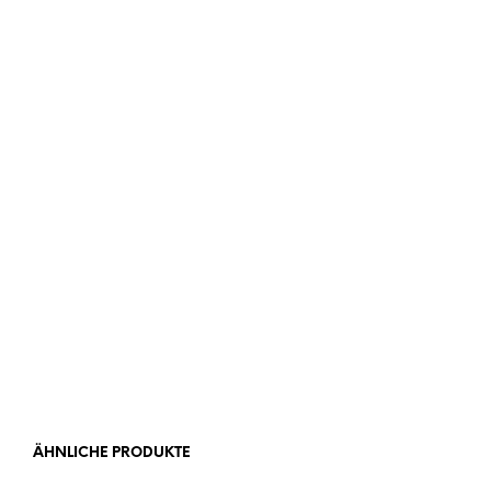
VON HERZEN
FAMILIE
Preis und Ausführungen
ÄHNLICHE PRODUKTE