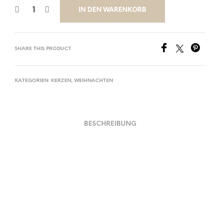
GLÜCKSMOMENT
IN DEN WARENKORB
SHARE THIS PRODUCT
KATEGORIEN:
KERZEN
,
WEIHNACHTEN
MERRY CHRISTMAS
BESCHREIBUNG
Material und Verarbeitung