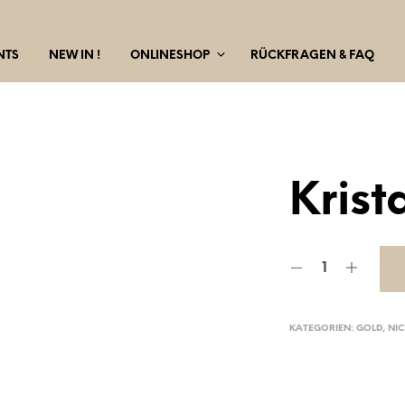
NTS
NEW IN !
ONLINESHOP
RÜCKFRAGEN & FAQ
Krist
KATEGORIEN:
GOLD
,
NIC