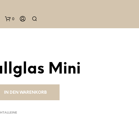
0
allglas Mini
IN DEN WARENKORB
HTALLEINE