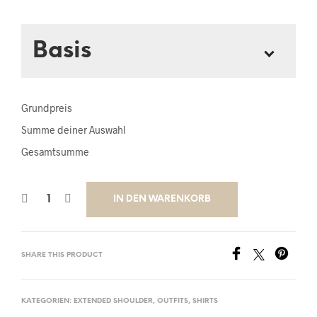
Basis
Wähle deine Größe
*
Grundpreis
Summe deiner Auswahl
Gesamtsumme
Gib deine Namen an
*
IN DEN WARENKORB
SHARE THIS PRODUCT
KATEGORIEN:
EXTENDED SHOULDER
,
OUTFITS
,
SHIRTS