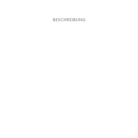
BESCHREIBUNG
Material und Verarbeitung
Hinweise
LOOKBOOK