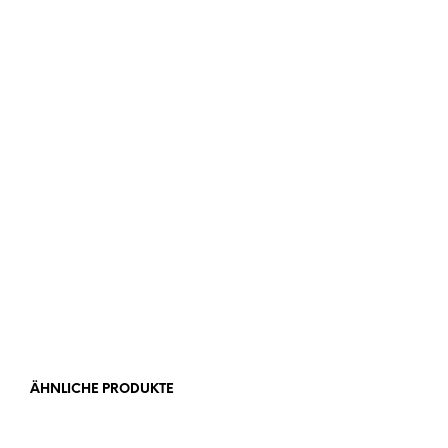
Material und Verarbeitung
Hinweise
LOOKBOOK
ÄHNLICHE PRODUKTE