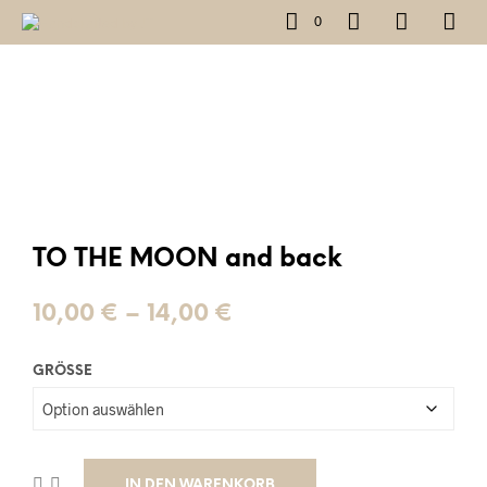
0
TO THE MOON and back
Preisspanne:
10,00
€
–
14,00
€
10,00 €
GRÖSSE
bis
14,00 €
IN DEN WARENKORB